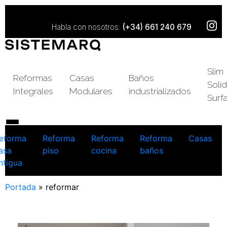
Habla con nosotros:
(+34) 661 240 679
Slim
Reformas
Casas
Baños
Solid
Integrales
Modulares
industrializados
Surf
eforma
Reforma
Reforma
Reforma
Casas
asa
piso
cocina
baños
ntigua
Portada
»
reformar