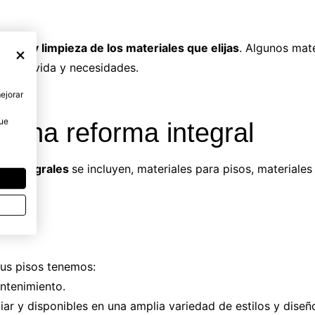
ento y limpieza de los materiales que elijas
. Algunos mat
tilo de vida y necesidades.
mejorar
que
a una reforma integral
mas integrales
se incluyen, materiales para pisos, materiale
tus pisos tenemos:
ntenimiento.
iar y disponibles en una amplia variedad de estilos y diseñ