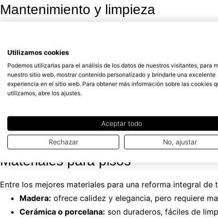
Mantenimiento y limpieza
Piensa a futuro y toma en cuenta, la
facilidad de mantenimi
así que asegúrate de elegir aquellos que se ajusten a tu es
Utilizamos cookies
Podemos utilizarlas para el análisis de los datos de nuestros visitantes, para 
nuestro sitio web, mostrar contenido personalizado y brindarle una excelente
experiencia en el sitio web. Para obtener más información sobre las cookies 
Principales materiales par
utilizamos, abre los ajustes.
Entre los principales
materiales utilizados para las refor
Aceptar todo
Rechazar
No, ajustar
Materiales para pisos
Entre los mejores materiales para una reforma integral de 
Madera:
ofrece calidez y elegancia, pero requiere ma
Cerámica o porcelana:
son duraderos, fáciles de limp