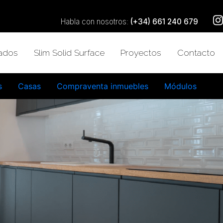
Habla con nosotros:
(+34) 661 240 679
zados
Slim Solid Surface
Proyectos
Contacto
s
Casas
Compraventa inmuebles
Módulos