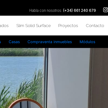
Habla con nosotros:
(+34) 661 240 679
zados
Slim Solid Surface
Proyectos
Contacto
s
Casas
Compraventa inmuebles
Módulos