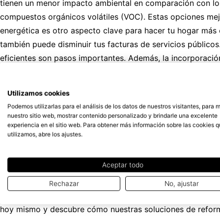
tienen un menor impacto ambiental en comparación con los
compuestos orgánicos volátiles (VOC). Estas opciones mejo
energética es otro aspecto clave para hacer tu hogar más
también puede disminuir tus facturas de servicios públicos
eficientes son pasos importantes. Además, la incorporació
paneles solares permiten generar energía limpia y reducir 
del aire exterior para proporcionar calefacción, refrigera
Utilizamos cookies
cinco veces más energía de la que consume. Además, es u
Podemos utilizarlas para el análisis de los datos de nuestros visitantes, para 
solares fotovoltaicas. Nuestro equipo de expertos puede a
nuestro sitio web, mostrar contenido personalizado y brindarle una excelente
experiencia en el sitio web. Para obtener más información sobre las cookies 
tus necesidades y presupuesto.
Gestión del agua
La gestió
utilizamos, abre los ajustes.
de recolección de agua de lluvia, puede reducir significa
lavavajillas, contribuye a la sostenibilidad. La creación d
Aceptar todo
consumo de agua y mantener un espacio verde y saludabl
medio ambiente como a tu calidad de vida. La elección de m
Rechazar
No, ajustar
estos consejos, podrás disfrutar de un hogar más saludabl
hoy mismo y descubre cómo nuestras soluciones de reform