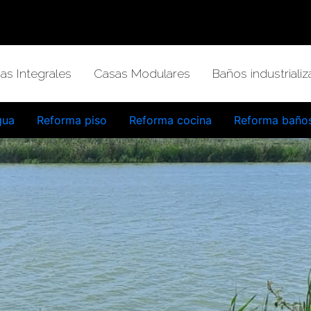
as Integrales
Casas Modulares
Baños industriali
gua
Reforma piso
Reforma cocina
Reforma baño