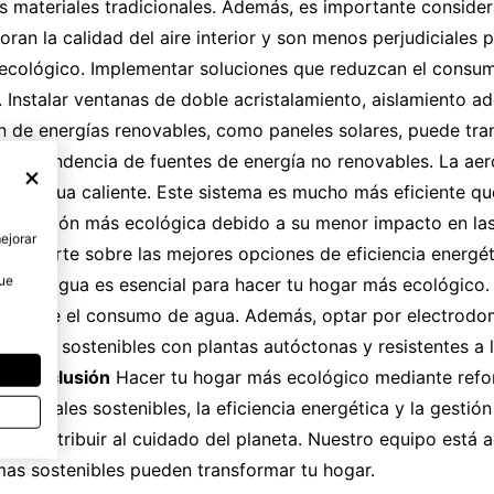
 materiales tradicionales. Además, es importante consider
ran la calidad del aire interior y son menos perjudiciales
 ecológico. Implementar soluciones que reduzcan el consum
. Instalar ventanas de doble acristalamiento, aislamiento a
n de energías renovables, como paneles solares, puede tra
la dependencia de fuentes de energía no renovables. La aero
ción y agua caliente. Este sistema es mucho más eficiente q
na opción más ecológica debido a su menor impacto en las
mejorar
sesorarte sobre las mejores opciones de eficiencia energé
que
n del agua es esencial para hacer tu hogar más ecológico. I
tivamente el consumo de agua. Además, optar por electrodom
e jardines sostenibles con plantas autóctonas y resistentes 
e.
Conclusión
Hacer tu hogar más ecológico mediante reform
ateriales sostenibles, la eficiencia energética y la gestió
e y contribuir al cuidado del planeta. Nuestro equipo está
as sostenibles pueden transformar tu hogar.