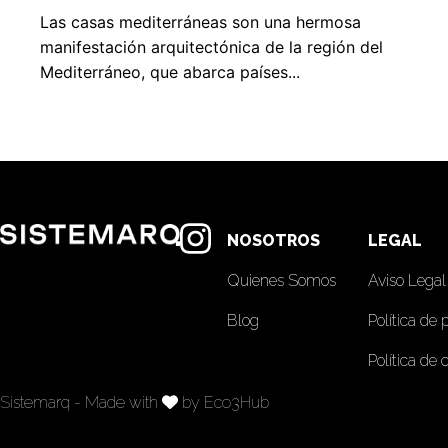
Las casas mediterráneas son una hermosa
manifestación arquitectónica de la región del
Mediterráneo, que abarca países...
NOSOTROS
LEGAL
Quienes Somos
Aviso Legal
Blog
Política de 
Política de 
Sistemarq - Made with
by Eco3Hub