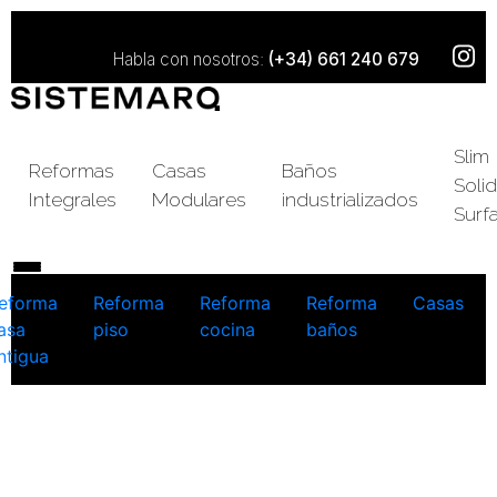
Habla con nosotros:
(+34) 661 240 679
Slim
Reformas
Casas
Baños
Solid
Integrales
Modulares
industrializados
Surf
eforma
Reforma
Reforma
Reforma
Casas
asa
piso
cocina
baños
ntigua