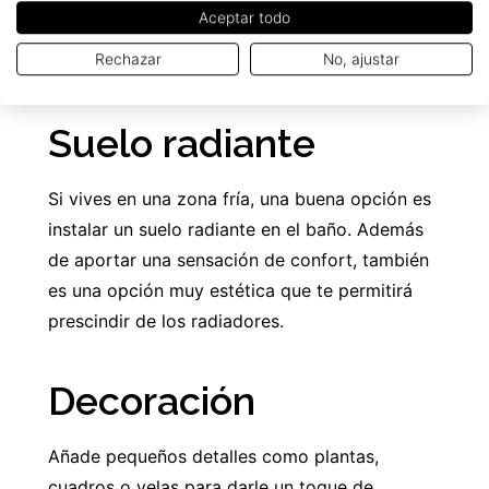
iluminación adecuada que combine luz natural
Aceptar todo
y artificial para conseguir un ambiente
Rechazar
No, ajustar
agradable y luminoso.
Suelo radiante
Si vives en una zona fría, una buena opción es
instalar un suelo radiante en el baño. Además
de aportar una sensación de confort, también
es una opción muy estética que te permitirá
prescindir de los radiadores.
Decoración
Añade pequeños detalles como plantas,
cuadros o velas para darle un toque de