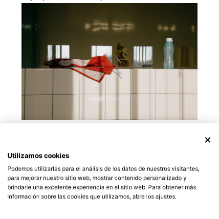
Iluminación
Utilizamos cookies
adecuada
Podemos utilizarlas para el análisis de los datos de nuestros visitantes,
para mejorar nuestro sitio web, mostrar contenido personalizado y
brindarle una excelente experiencia en el sitio web. Para obtener más
La iluminación es fundamental en cualquier
información sobre las cookies que utilizamos, abre los ajustes.
baño, pero aún más en uno pequeño. Elige una