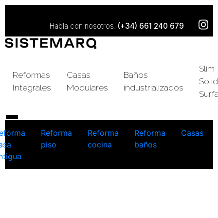
Habla con nosotros:
(+34) 661 240 679
Slim
Reformas
Casas
Baños
Solid
Integrales
Modulares
industrializados
Surf
eforma
Reforma
Reforma
Reforma
Casas
asa
piso
cocina
baños
ntigua