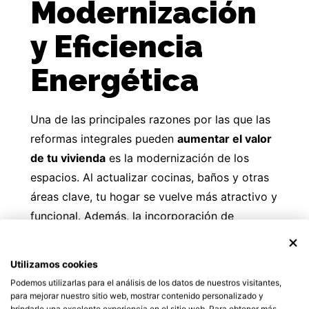
Modernización
y Eficiencia
Energética
Una de las principales razones por las que las
reformas integrales pueden
aumentar el valor
de tu vivienda
es la modernización de los
espacios. Al actualizar cocinas, baños y otras
áreas clave, tu hogar se vuelve más atractivo y
funcional. Además, la incorporación de
tecnologías modernas y eficientes
energéticamente puede reducir los costos de
Utilizamos cookies
servicios públicos, lo que es un gran atractivo
Podemos utilizarlas para el análisis de los datos de nuestros visitantes,
para los compradores. Por ejemplo, la
para mejorar nuestro sitio web, mostrar contenido personalizado y
brindarle una excelente experiencia en el sitio web. Para obtener más