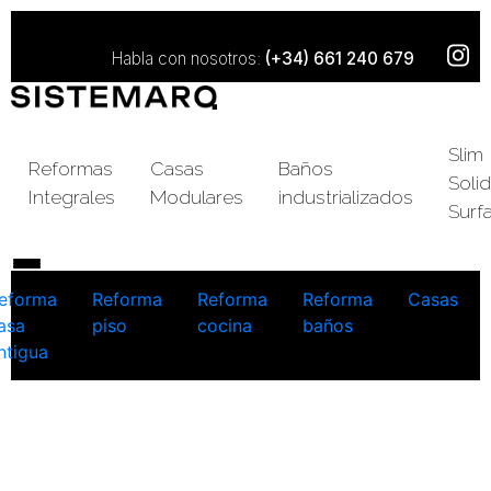
Habla con nosotros:
(+34) 661 240 679
Slim
Reformas
Casas
Baños
Solid
Integrales
Modulares
industrializados
Surf
eforma
Reforma
Reforma
Reforma
Casas
asa
piso
cocina
baños
ntigua