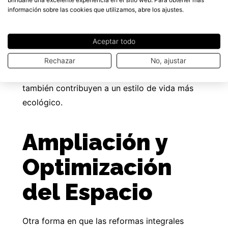
instalación de ventanas de doble
información sobre las cookies que utilizamos, abre los ajustes.
acristalamiento, sistemas de calefacción
eficientes y electrodomésticos de bajo
Aceptar todo
consumo puede hacer que tu vivienda sea más
sostenible y económica. Estas mejoras no solo
Rechazar
No, ajustar
aumentan el valor de tu propiedad, sino que
también contribuyen a un estilo de vida más
ecológico.
Ampliación y
Optimización
del Espacio
Otra forma en que las reformas integrales