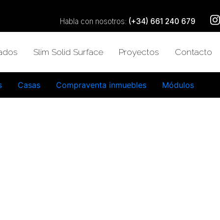
Habla con nosotros:
(+34) 661 240 679
zados
Slim Solid Surface
Proyectos
Contacto
s
Casas
Compraventa inmuebles
Módulos