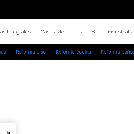
as Integrales
Casas Modulares
Baños industriali
gua
Reforma piso
Reforma cocina
Reforma baño