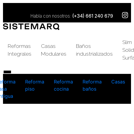
Habla con nosotros:
(+34) 661 240 679
Slim
Reformas
Casas
Baños
Solid
Integrales
Modulares
industrializados
Surf
eforma
Reforma
Reforma
Reforma
Casas
asa
piso
cocina
baños
ntigua