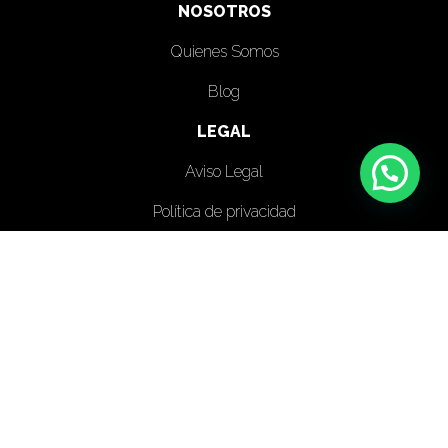
NOSOTROS
Quienes Somos
Blog
LEGAL
Aviso Legal
Política de privacidad
Política de cookies
¿DÓNDE ESTAMOS?
OFICINA VALENCIA
info@sistemarq.com
(+34) 661 240 679
Sistemarq - Made with
by Eco3Hub